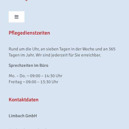
Toggle
Navigation
Beratungs­besuche nach § 37 Abs. 3 SGB XI
Pflegedienstzeiten
Rund um die Uhr, an sieben Tagen in der Woche und an 365
Behandlungspflege
Tagen im Jahr. Wir sind jederzeit für Sie erreichbar.
Sprechzeiten im Büro
Verhinderungspflege
Mo. – Do. ‒ 09:00 – 14:30 Uhr
Freitag ‒ 09:00 – 13:30 Uhr
Grundpflege
Kontaktdaten
Körperpflege
Limbach GmbH
Haushaltshilfe